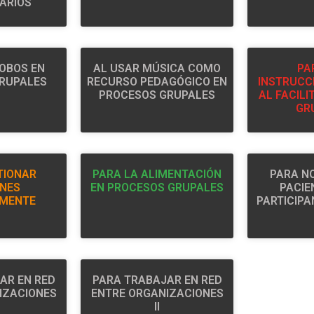
ARIOS
OBOS EN
AL USAR MÚSICA COMO
PA
GRUPALES
RECURSO PEDAGÓGICO EN
INSTRUCC
PROCESOS GRUPALES
AL FACIL
GR
TIONAR
PARA LA ALIMENTACIÓN
PARA N
ONES
EN PROCESOS GRUPALES
PACIE
EMENTE
PARTICIPA
AR EN RED
PARA TRABAJAR EN RED
IZACIONES
ENTRE ORGANIZACIONES
II