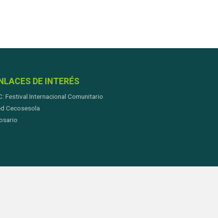
NLACES DE INTERÉS
C: Festival Internacional Comunitario
d Cecosesola
osario