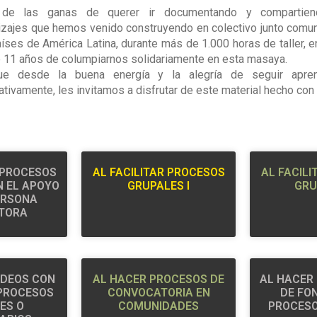
 de las ganas de querer ir documentando y compartien
izajes que hemos venido construyendo en colectivo junto comu
íses de América Latina, durante más de 1.000 horas de taller, 
 11 años de columpiarnos solidariamente en esta masaya.
ue desde la buena energía y la alegría de seguir apre
tivamente, les invitamos a disfrutar de este material hecho con
 PROCESOS
AL FACILITAR PROCESOS
AL FACIL
 EL APOYO
GRUPALES I
GRU
ERSONA
TORA
IDEOS CON
AL HACER PROCESOS DE
AL HACER
 PROCESOS
CONVOCATORIA EN
DE FO
ES O
COMUNIDADES
PROCESO