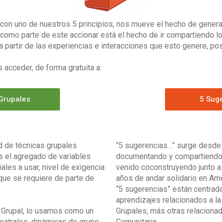
con uno de nuestros 5 principios, nos mueve el hecho de generar
 como parte de este accionar está el hecho de ir compartiendo 
 a partir de las experiencias e interacciones que esto genere, pos
s acceder, de forma gratuita a:
Grupales
5 Sug
d de técnicas grupales
“5 sugerencias…” surge desde 
s el agregado de variables
documentando y compartiendo
les a usar, nivel de exigencia
venido coconstruyendo junto 
 que se requiere de parte de
años de andar solidario en Amé
“5 sugerencias” están centrad
aprendizajes relacionados a la
 Grupal, lo usamos como un
Grupales, más otras relaciona
teatrales, dinámicas de grupo,
Comunitaria.