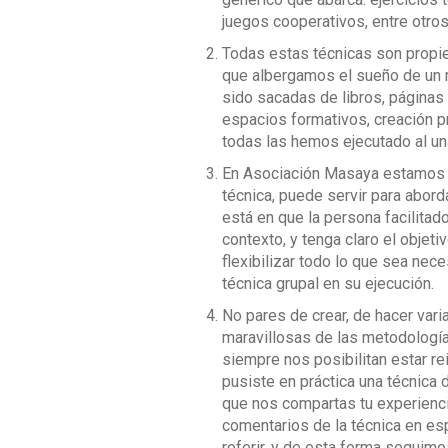
juegos cooperativos, entre otros
Todas estas técnicas son propi
que albergamos el sueño de un 
sido sacadas de libros, páginas 
espacios formativos, creación pr
todas las hemos ejecutado al un
En Asociación Masaya estamos 
técnica, puede servir para aborda
está en que la persona facilitad
contexto, y tenga claro el objet
flexibilizar todo lo que sea neces
técnica grupal en su ejecución.
No pares de crear, de hacer var
maravillosas de las metodología
siempre nos posibilitan estar re
pusiste en práctica una técnica 
que nos compartas tu experienci
comentarios de la técnica en esp
referir, y de esta forma seguim