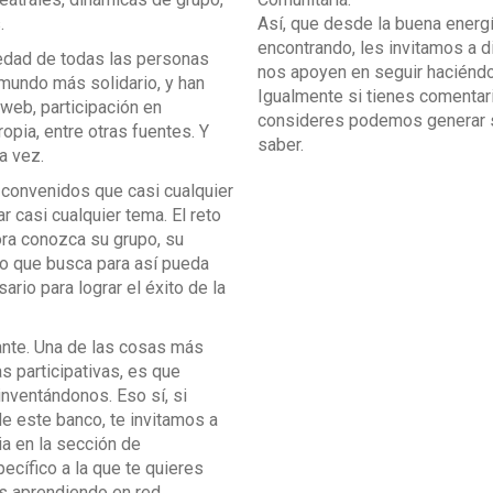
.
Así, que desde la buena energí
encontrando, les invitamos a d
edad de todas las personas
nos apoyen en seguir haciéndo
mundo más solidario, y han
Igualmente si tienes comentar
web, participación en
consideres podemos generar s
opia, entre otras fuentes. Y
saber.
a vez.
convenidos que casi cualquier
r casi cualquier tema. El reto
ora conozca su grupo, su
ivo que busca para así pueda
ario para lograr el éxito de la
iante. Una de las cosas más
s participativas, es que
inventándonos. Eso sí, si
de este banco, te invitamos a
a en la sección de
ecífico a la que te quieres
os aprendiendo en red.