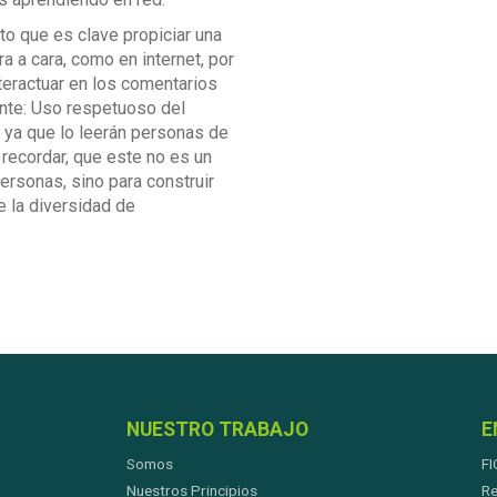
o que es clave propiciar una
a a cara, como en internet, por
eractuar en los comentarios
nte: Uso respetuoso del
 ya que lo leerán personas de
 recordar, que este no es un
personas, sino para construir
e la diversidad de
NUESTRO TRABAJO
E
Somos
FI
Nuestros Principios
Re