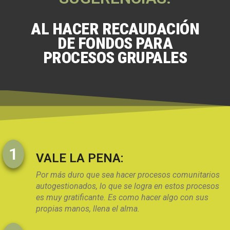
AL HACER RECAUDACIÓN
DE FONDOS PARA
PROCESOS GRUPALES
1
VALE LA PENA:
Por más duro que sea hacer procesos comunitarios
autogestionados, lo que se logra en estos procesos
es muy gratificante. Es como hacer algo con sus
propias manos, llena el alma.