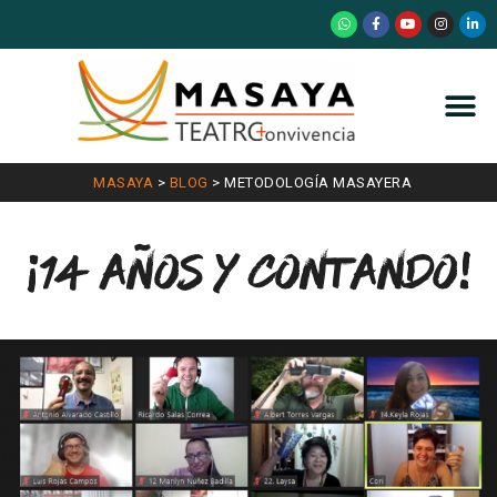
MASAYA
>
BLOG
>
METODOLOGÍA MASAYERA
¡14 años y contando!